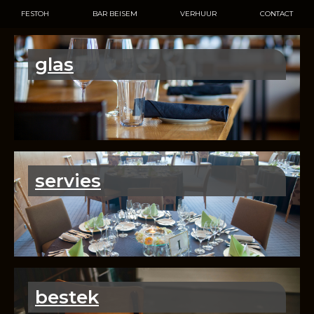
FESTOH
BAR BEISEM
VERHUUR
CONTACT
glas
servies
bestek