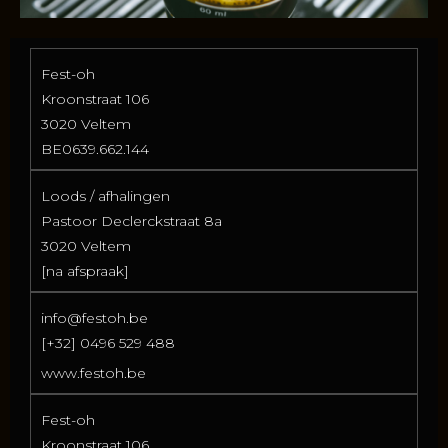
Fest-oh
Kroonstraat 106
3020 Veltem
BE0639.662.144
Loods / afhalingen
Pastoor Declerckstraat 8a
3020 Veltem
[na afspraak]
info@festoh.be
[+32] 0496 529 488
www.festoh.be
Fest-oh
Kroonstraat 106