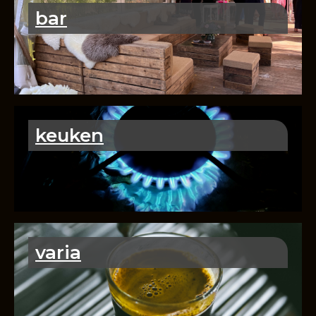
bar
keuken
varia