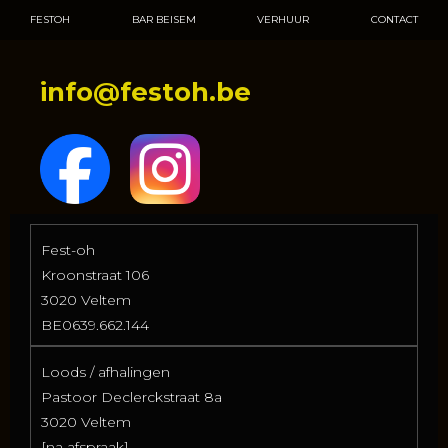
FESTOH
BAR BEISEM
VERHUUR
CONTACT
info@festoh.be
Fest-oh
Kroonstraat 106
3020 Veltem
BE0639.662.144
Loods / afhalingen
Pastoor Declerckstraat 8a
3020 Veltem
[na afspraak]