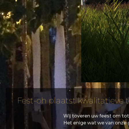
Fest-oh plaatst kwalitatieve 
Wij toveren uw feest om to
Het enige wat we van onze g