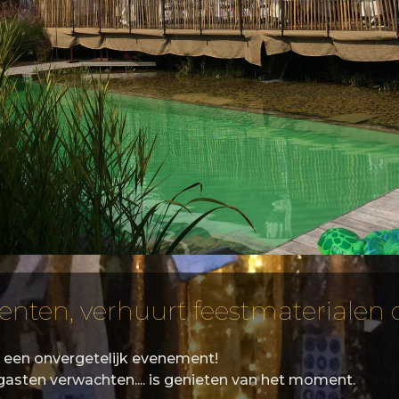
tenten, verhuurt feestmaterialen o
t een onvergetelijk evenement!
asten verwachten.... is genieten van het moment.